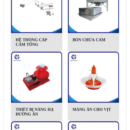
HỆ THỐNG CẤP
BỒN CHỨA CÁM
CÁM TỔNG
THIẾT BỊ NÂNG HẠ
MÁNG ĂN CHO VỊT
ĐƯỜNG ĂN