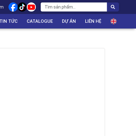
om
TIN TỨC
CATALOGUE
DỰ ÁN
LIÊN HỆ