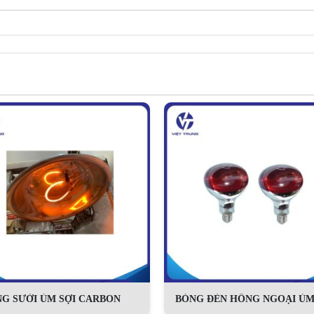
G SƯỞI ÚM SỢI CARBON
BÓNG ĐÈN HỒNG NGOẠI ÚM