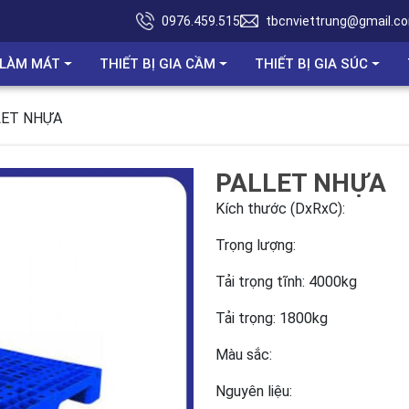
0976.459.515
tbcnviettrung@gmail.c
Ị LÀM MÁT
THIẾT BỊ GIA CẦM
THIẾT BỊ GIA SÚC
LET NHỰA
PALLET NHỰA
Kích thước (DxRxC):
Trọng lượng:
Tải trọng tĩnh: 4000kg
Tải trọng: 1800kg
Màu sắc:
Nguyên liệu: